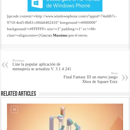
[qrcode content=»http://www.windowsphone.com/s?appid=74afd67c-
9710-4ed5-8b83-c06fa6402410″ foreground=»#000000″
background=»#FFFFFF» size=»3″ padding=»1″ ec=»M»
class=»aligncenter»]
Gracias
Massimo
por el envio.
Previous
Line la popular aplicación de
mensajería se actualiza V. 3.1.4.241
Next
Final Fantasy III un nuevo juego
Xbox de Square Enix
Related Articles