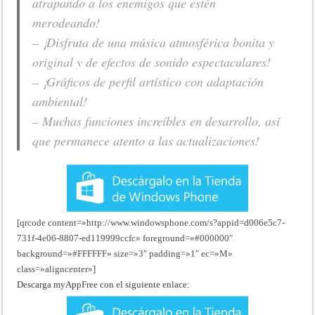
atrapando a los enemigos que estén
merodeando!
– ¡Disfruta de una música atmosférica bonita y
original y de efectos de sonido espectaculares!
– ¡Gráficos de perfil artístico con adaptación
ambiental!
– Muchas funciones increíbles en desarrollo, así
que permanece atento a las actualizaciones!
[qrcode content=»http://www.windowsphone.com/s?appid=d006e5c7-
731f-4e06-8807-ed119999ccfc» foreground=»#000000″
background=»#FFFFFF» size=»3″ padding=»1″ ec=»M»
class=»aligncenter»]
Descarga myAppFree con el siguiente enlace: