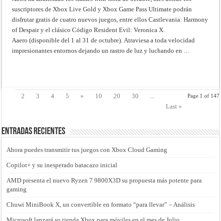
suscriptores de Xbox Live Gold y Xbox Game Pass Ultimate podrán
disfrutar gratis de cuatro nuevos juegos, entre ellos Castlevania: Harmony
of Despair y el clásico Código Resident Evil: Veronica X.
Aaero (disponible del 1 al 31 de octubre). Atraviesa a toda velocidad
impresionantes entornos dejando un rastro de luz y luchando en …
Read More »
1
2
3
4
5
»
10
20
30
...
Page 1 of 147
Last »
Entradas recientes
Ahora puedes transmitir tus juegos con Xbox Cloud Gaming
Copilot+ y su inesperado batacazo inicial
AMD presenta el nuevo Ryzen 7 9800X3D su propuesta más potente para
gaming
Chuwi MiniBook X, un convertible en formato “para llevar” – Análisis
Microsoft lanzará su tienda Xbox para móviles en el mes de Julio