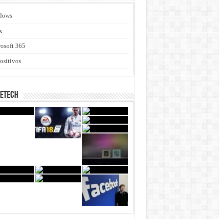
dows
x
osoft 365
ositivos
netech