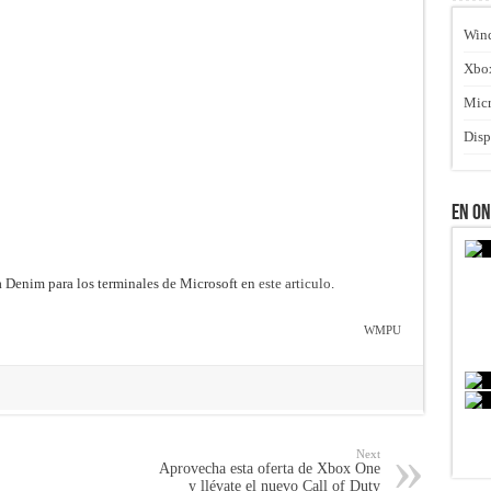
Win
Xbo
Micr
Disp
En O
 Denim para los terminales de Microsoft en
este articulo
.
WMPU
Next
Aprovecha esta oferta de Xbox One
y llévate el nuevo Call of Duty