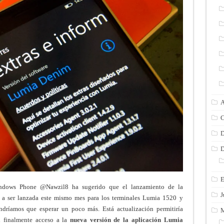
A
C
D
D
E
Windows Phone @Nawzil8 ha sugerido que el lanzamiento de la
J
a ser lanzada este mismo mes para los terminales Lumia 1520 y
ndríamos que esperar un poco más. Está actualización permitiría
M
n finalmente acceso a la
nueva versión de la aplicación Lumia