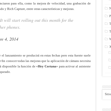
ciaron para ella, como la mejora de velocidad, una grabación de
N
o y Rich Capture, entre otras características y mejoras.
P
It will start rolling out this month for the
T
ther phones.
T
re 4, 2014
el lanzamiento se producirá en estas fechas pero esta fuente suele
or fin conocer todas las mejoras que la aplicación de cámara necesita
á disponible la función de «
Hey Cortana
» para activar al asistente
oqueado.
Siti