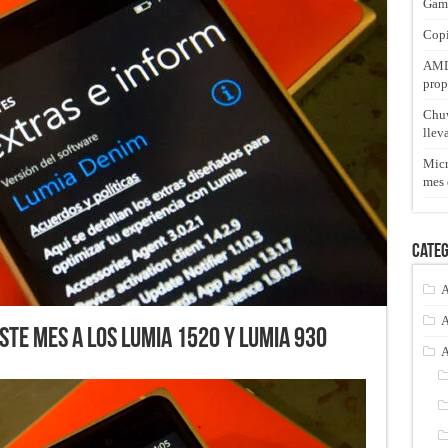
Gam
Copi
AMD 
prop
Chuw
llev
Micr
mes 
Categ
A
A
ste mes a los Lumia 1520 y Lumia 930
A