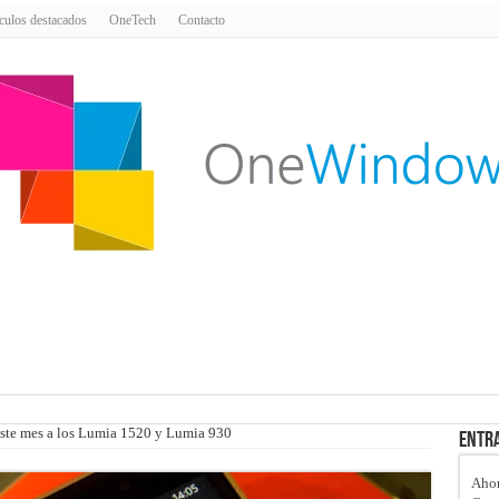
culos destacados
OneTech
Contacto
este mes a los Lumia 1520 y Lumia 930
Entra
Ahor