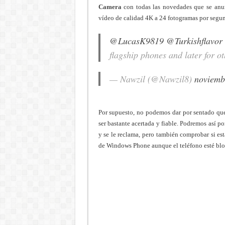
Camera
con todas las novedades que se anun
vídeo de calidad 4K a 24 fotogramas por segund
@LucasK9819
@Turkishflavor
flagship phones and later for o
— Nawzil (@Nawzil8)
noviemb
Por supuesto, no podemos dar por sentado que 
ser bastante acertada y fiable. Podremos así p
y se le reclama, pero también comprobar si est
de Windows Phone aunque el teléfono esté bl