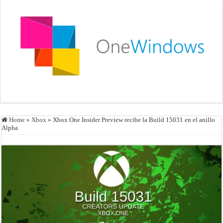
Home
»
Xbox
»
Xbox One Insider Preview recibe la Build 15031 en el anillo
Alpha