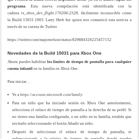
programa
. Esta nueva compilación está identificada con la
cadena
rs_xbox_dev_flight.170206-2328
, fácilmente reconocible como
la Build 15031.1003. Larry Hreb fue quien nos comunicó esta noticia a
través de su cuenta de Twitter.
https://twitter.com/majornelson/status/829884326225457152
Novedades de la Build 15031 para Xbox One
Ahora puedes habilitar
los límites de tiempo de pantalla para cualquier
cuenta infantil
en tu familia en Xbox One.
Para iniciar…
Ve a
https://account.microsoft.com/family
.
Para un niño que ha iniciado sesión en Xbox One anteriormente,
selecciona el enlace de tiempo de pantalla a la derecha de su perfil. Si
no tienes una familia configurada, o un niño en tu familia, tendrás que
invitarlo seleccionando el botón Añadir un niño.
Después de seleccionar el enlace de tiempo de pantalla, te
redireccionarás a la página de tiempo de pantalla donde puedes