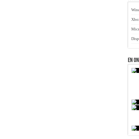
Win
Xbo
Micr
Disp
En O