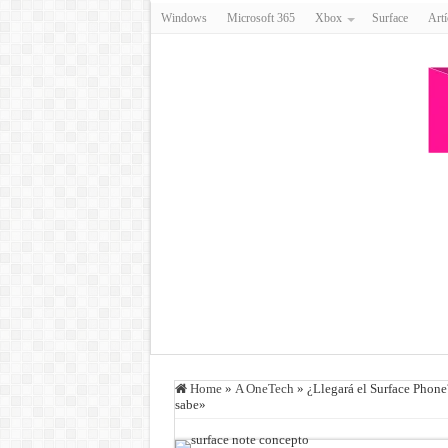
Windows
Microsoft 365
Xbox
Surface
Artí
Home
»
A OneTech
»
¿Llegará el Surface Phone
sabe»