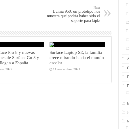
Next
Lumia 950: un prototipo nos
muestra qué podría haber sido el
soporte para lápiz
face Pro 8 y nuevas
Surface Laptop SE, la familia
nes de Surface Go 3 y
crece mirando hacia el mundo
A
llegan a España
escolar
C
ero, 2022
11 noviembre, 2021
D
D
E
J
M