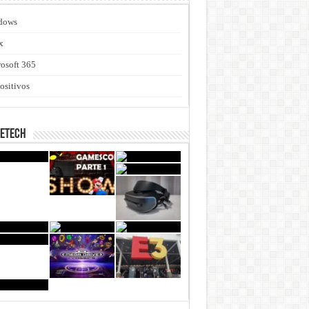
dows
x
osoft 365
ositivos
netech