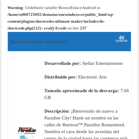
Warning
: Undefined variable $botonEnlaceAndroid in
/home/u460725692/domains/onewindows.es/public_html/wp-
content/plugins/shortcodes-ultimate-maker/includes/do-
shortcode.php(122) : eval()'d code
on line
237
'Burnout Paradise Remastered
Desarrollado por:
Stellar Entertainment
Distribuido por:
Electronic Arts
Tamaño aproximado de la descarga:
7.66
GB
Descripción:
¡Bienvenido de nuevo a
Paradise City! Hazte un nombre en las
calles de Burnout™ Paradise Remastered.
Siembra el caos desde las avenidas del
centro de la ciudad hasta las carreteras más