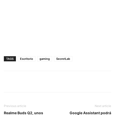
TAGS
Escritorio
gaming
SecretLab
Previous article
Next article
Realme Buds Q2, unos
Google Assistant podrá