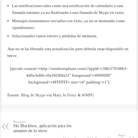
Las notificaciones tales como una notificación de calendario o una
llamada entrante ya no finalizarán a una llamada de Skype en curso.
Mensajes instantáneos enviados con éxito, ya no se mostrarán como
«pendientes».
Solucionados varios errores y pérdidas de memoria.
Aun no se ha liberado esta actualización pero debería estar disponible en
breve.
[qrcode content=»http://windowsphone.com/s?appId=c3f8e570-68b3-
4d6a-bdbb-c0a3f4360a51″ foreground=»#000000″
background=»#FFFFFF» size=»4″ padding=»1″]
Fuente:
Blog de Skype
via
Mary Jo Foley
&
WMPU
Previous
Ski Blackbox, aplicación para los
amantes de la nieve
Next