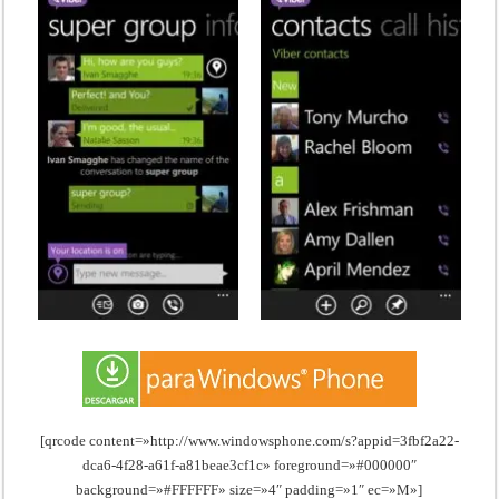
[qrcode content=»http://www.windowsphone.com/s?appid=3fbf2a22-
dca6-4f28-a61f-a81beae3cf1c» foreground=»#000000″
background=»#FFFFFF» size=»4″ padding=»1″ ec=»M»]