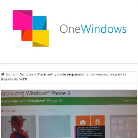
Home
»
Noticias
»
Microsoft ya esta preparando a los vendedores para la
llegada de WP8