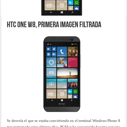
HTC One W8, primera imagen filtrada
Se desvela el que se estaba convirtiendo en el terminal Windows Phone 8
mas rumoreado estos últimos días,
PCMag
ha conseguido hacerse con una