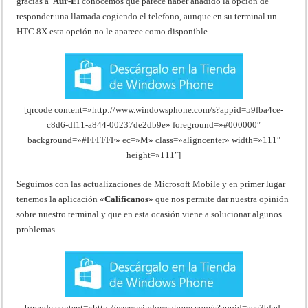
gracias a
Aur-El
conocemos que parece haber añadido la opción de
responder una llamada cogiendo el telefono, aunque en su terminal un
HTC 8X esta opción no le aparece como disponible.
[qrcode content=»http://www.windowsphone.com/s?appid=59fba4ce-
c8d6-df11-a844-00237de2db9e» foreground=»#000000″
background=»#FFFFFF» ec=»M» class=»aligncenter» width=»111″
height=»111″]
Seguimos con las actualizaciones de Microsoft Mobile y en primer lugar
tenemos la aplicación «
Calificanos
» que nos permite dar nuestra opinión
sobre nuestro terminal y que en esta ocasión viene a solucionar algunos
problemas.
[qrcode content=»http://www.windowsphone.com/s?appid=aec3bfad-