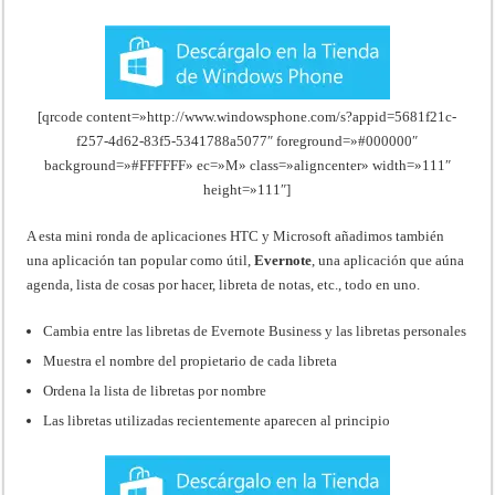
[qrcode content=»http://www.windowsphone.com/s?appid=5681f21c-
f257-4d62-83f5-5341788a5077″ foreground=»#000000″
background=»#FFFFFF» ec=»M» class=»aligncenter» width=»111″
height=»111″]
A esta mini ronda de aplicaciones HTC y Microsoft añadimos también
una aplicación tan popular como útil,
Evernote
, una aplicación que aúna
agenda, lista de cosas por hacer, libreta de notas, etc., todo en uno.
Cambia entre las libretas de Evernote Business y las libretas personales
Muestra el nombre del propietario de cada libreta
Ordena la lista de libretas por nombre
Las libretas utilizadas recientemente aparecen al principio