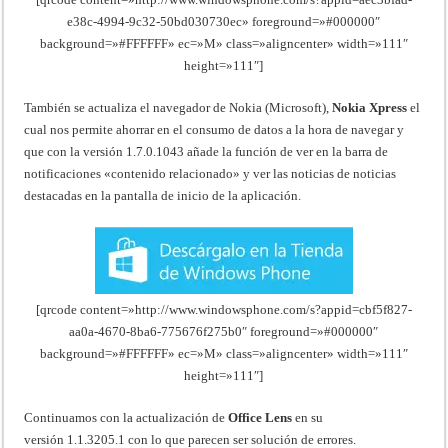
e38c-4994-9c32-50bd030730ec» foreground=»#000000″
background=»#FFFFFF» ec=»M» class=»aligncenter» width=»111″
height=»111″]
También se actualiza el navegador de Nokia (Microsoft),
Nokia Xpress
el
cual nos permite ahorrar en el consumo de datos a la hora de navegar y
que con la versión 1.7.0.1043 añade la función de ver en la barra de
notificaciones «contenido relacionado» y ver las noticias de noticias
destacadas en la pantalla de inicio de la aplicación.
[qrcode content=»http://www.windowsphone.com/s?appid=cbf5f827-
aa0a-4670-8ba6-775676f275b0″ foreground=»#000000″
background=»#FFFFFF» ec=»M» class=»aligncenter» width=»111″
height=»111″]
Continuamos con la actualización de
Office Lens
en su
versión 1.1.3205.1 con lo que parecen ser solución de errores.