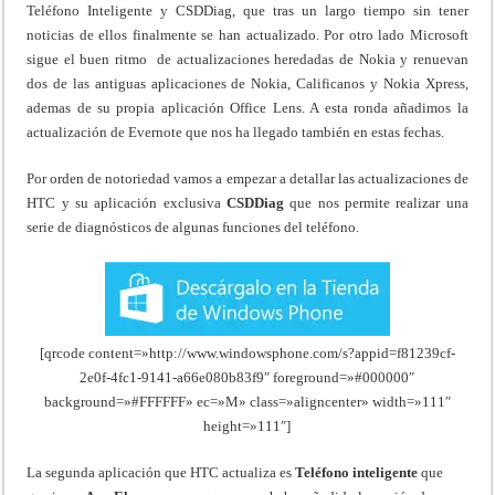
Teléfono Inteligente y CSDDiag, que tras un largo tiempo sin tener
noticias de ellos finalmente se han actualizado. Por otro lado Microsoft
sigue el buen ritmo de actualizaciones heredadas de Nokia y renuevan
dos de las antiguas aplicaciones de Nokia, Calificanos y Nokia Xpress,
ademas de su propia aplicación Office Lens. A esta ronda añadimos la
actualización de Evernote que nos ha llegado también en estas fechas.
Por orden de notoriedad vamos a empezar a detallar las actualizaciones de
HTC y su aplicación exclusiva
CSDDiag
que nos permite realizar una
serie de diagnósticos de algunas funciones del teléfono.
[qrcode content=»http://www.windowsphone.com/s?appid=f81239cf-
2e0f-4fc1-9141-a66e080b83f9″ foreground=»#000000″
background=»#FFFFFF» ec=»M» class=»aligncenter» width=»111″
height=»111″]
La segunda aplicación que HTC actualiza es
Teléfono inteligente
que