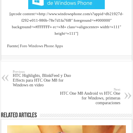
[qrcode content=»http://www.windowsphone.com/s?appid=db21927d-
f292-e011-986b-78e7d1fa76f8″ foreground=»#000000″
background=»#FFFFFF» ec=»M» class=»aligncenter» width=»111″
height=»111″]
Fuente|
Foro Windows Phone Apps
Previous
HTC Highlights, BlinkFeed y Duo
Effects para HTC One M8 for
Windows en video
Next
HTC One M8 Android vs HTC One
for Windows, primeras
comparaciones
Related Articles