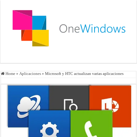
Home
»
Aplicaciones
»
Microsoft y HTC actualizan varias aplicaciones