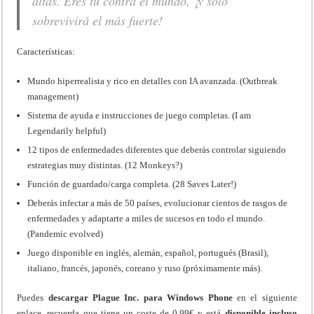
altas. Eres tú contra el mundo, ¡y solo
sobrevivirá el más fuerte!
Características:
Mundo hiperrealista y rico en detalles con IA avanzada. (Outbreak
management)
Sistema de ayuda e instrucciones de juego completas. (I am
Legendarily helpful)
12 tipos de enfermedades diferentes que deberás controlar siguiendo
estrategias muy distintas. (12 Monkeys?)
Función de guardado/carga completa. (28 Saves Later!)
Deberás infectar a más de 50 países, evolucionar cientos de rasgos de
enfermedades y adaptarte a miles de sucesos en todo el mundo.
(Pandemic evolved)
Juego disponible en inglés, alemán, español, portugués (Brasil),
italiano, francés, japonés, coreano y ruso (próximamente más).
Puedes
descargar Plague Inc. para Windows Phone
en el siguiente
enlace, recuerda que tiene un coste de 0.99€ y está
disponible incluso