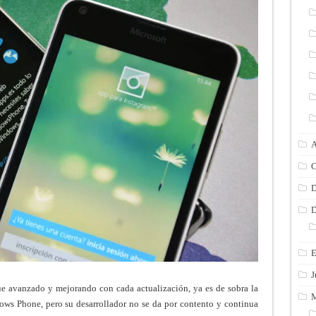
A
C
D
D
E
J
e avanzado y mejorando con cada actualización, ya es de sobra la
M
ows Phone, pero su desarrollador no se da por contento y continua