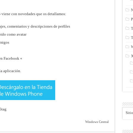
N
no viene con novedades que os detallamos:
P
jes, comentarios y descripciones de perfiles
T
ubido como avatar
T
amigos
en Facebook «
la aplicación.
Siti
Windows Central