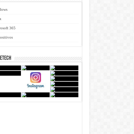
dows
x
osoft 365
ositivos
netech