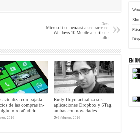
Win
Xbo
Next
Microsoft comenzará a centrarse en
Micr
Windows 10 Mobile a partir de
Julio
Disp
En O
e actualiza con bajada
Rudy Huyn actualiza sus
cios de las compras in-
aplicaciones Dropbox y 6Tag,
algún otro añadido
ambas con novedades
rzo, 2016
6 febrero, 2016