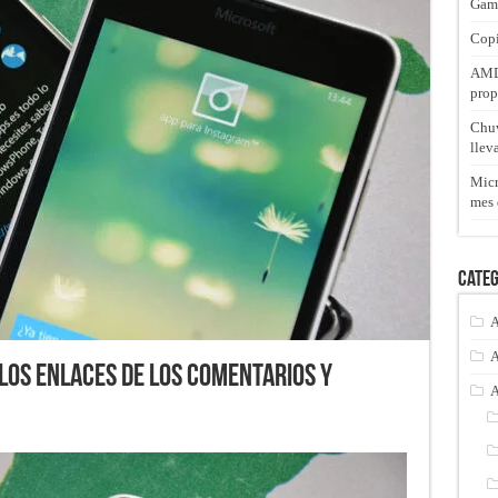
Gam
Copi
AMD 
prop
Chuw
llev
Micr
mes 
Categ
A
A
los enlaces de los comentarios y
A