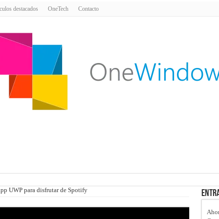
culos destacados
OneTech
Contacto
app UWP para disfrutar de Spotify
Entra
Ahor