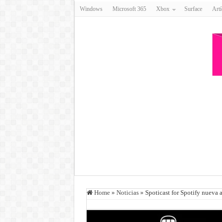
Windows
Microsoft 365
Xbox
Surface
Artí
Home
»
Noticias
»
Spoticast for Spotify nueva 