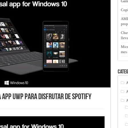
Gam
Copi
AMD 
prop
Chuw
llev
Micr
mes 
Categ
A
A
a app UWP para disfrutar de Spotify
A