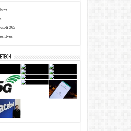
dows
x
osoft 365
ositivos
netech