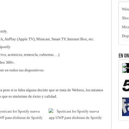
Win
Xbo
Micr
tify.
Disp
, AirPlay (Apple TV), Miracast, Smart TV, Internet Box, etc.
Spotify.
vivo, acústicos, remezcla, cubiertas …)
En O
ideo 360».
re en todos tus dispositivos.
a pero si te falta alguna decirte que se trata de Webrox, los mismos
 que es sinónimo de éxito y calidad.