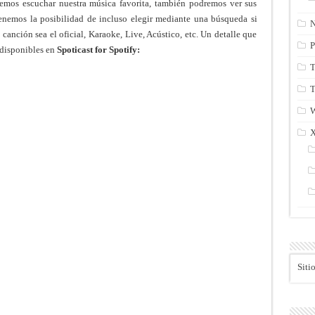
emos escuchar nuestra música favorita, también podremos ver sus
enemos la posibilidad de incluso elegir mediante una búsqueda si
N
anción sea el oficial, Karaoke, Live, Acústico, etc. Un detalle que
P
 disponibles en
Spoticast for Spotify:
T
T
Siti