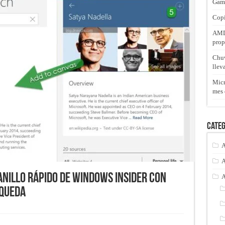
Gam
Copi
AMD 
prop
Chuw
llev
Micr
mes 
Categ
A
A
anillo rápido de Windows Insider con
A
squeda