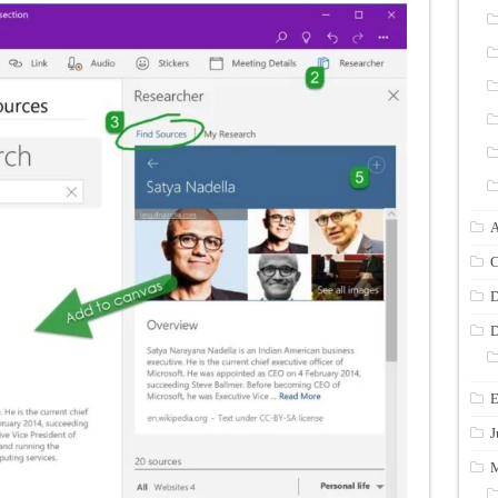
A
C
D
D
E
J
M