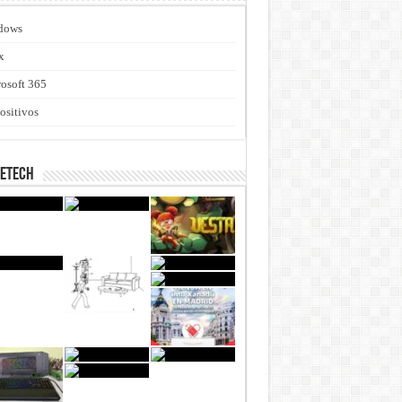
dows
x
osoft 365
ositivos
netech