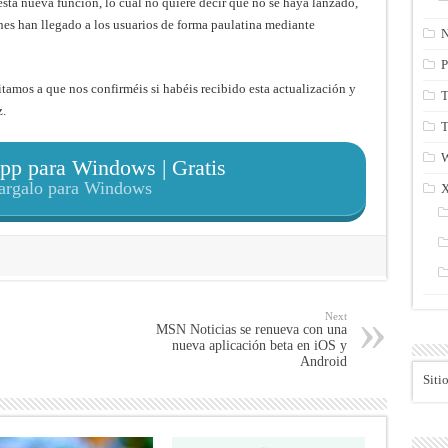
sta nueva función, lo cual no quiere decir que no se haya lanzado,
es han llegado a los usuarios de forma paulatina mediante
N
P
tamos a que nos confirméis si habéis recibido esta actualización y
T
z.
T
p para Windows | Gratis
argalo para Windows
Next
MSN Noticias se renueva con una
nueva aplicación beta en iOS y
Android
Siti