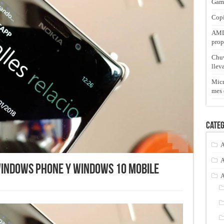
Gam
Copi
AMD 
prop
Chuw
llev
Micr
mes 
Categ
A
A
Windows Phone y Windows 10 Mobile
A