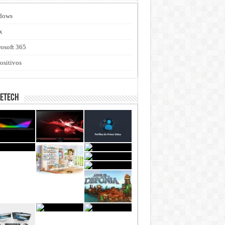
dows
x
osoft 365
ositivos
netech