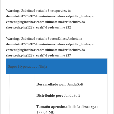
Warning
: Undefined variable $metapreview in
/home/u460725692/domains/onewindows.es/public_html/wp-
content/plugins/shortcodes-ultimate-maker/includes/do-
shortcode.php(122) : eval()'d code
on line
232
Warning
: Undefined variable $botonEnlaceAndroid in
/home/u460725692/domains/onewindows.es/public_html/wp-
content/plugins/shortcodes-ultimate-maker/includes/do-
shortcode.php(122) : eval()'d code
on line
237
Super Hyperactive Ninja
Desarrollado por:
JanduSoft
Distribuido por:
JanduSoft
Tamaño aproximado de la descarga:
177,84 MB