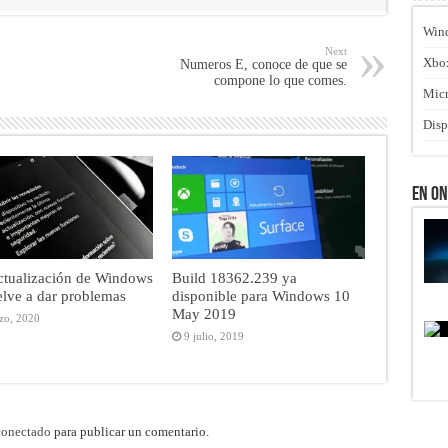
Win
Next
Xbo
Numeros E, conoce de que se
compone lo que comes.
Micr
Disp
En O
ctualización de Windows
Build 18362.239 ya
lve a dar problemas
disponible para Windows 10
May 2019
zo, 2020
9 julio, 2019
conectado
para publicar un comentario.