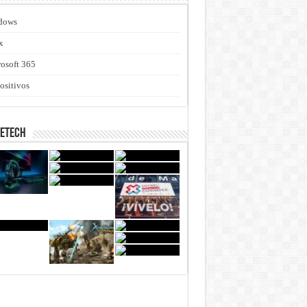
dows
x
osoft 365
ositivos
netech