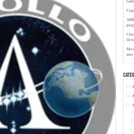
Gam
Copi
AMD 
prop
Chuw
llev
Micr
mes 
Categ
A
A
A