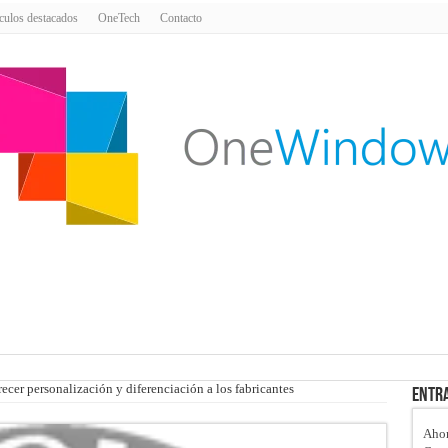
culos destacados
OneTech
Contacto
ecer personalización y diferenciación a los fabricantes
Entra
Ahor