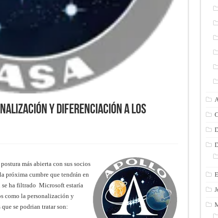
A
nalización y diferenciación a los
C
D
D
postura más abierta con sus socios
la próxima cumbre que tendrán en
E
se ha filtrado Microsoft estaría
J
os como la personalización y
M
que se podrian tratar son: