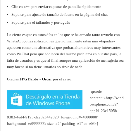
Clic en «+» para enviar capturas de pantalla rápidamente
Soporte para ajuste de tamaño de fuente en la página del chat
Soporte para el tailandés y portugués
Lo cierto es que en estos días en los que se ha armado tanto revuelo con
WhatsApp, otras aplicaciones que normalmente están mas «tapadas»
aparecen como una alternativa que probar, alternativas muy interesantes
como WeChat pero que adolecen del mismo problema en nuestro país, la
falta de usuarios y es que al final aunque una aplicación de mensajería sea
muy buena si no tiene usuarios no sirve de nada.
Gracias
FPG Pardo
y
Oscar
por el aviso.
[qrcode
content=»http://wind
owsphone.com/s?
appId=23e1505b-
9383-4ed4-9195-da23a3442820″ foreground=»#000000″
background=»#FFFFFF» size=»2″ padding=»1″ ec=»M»]