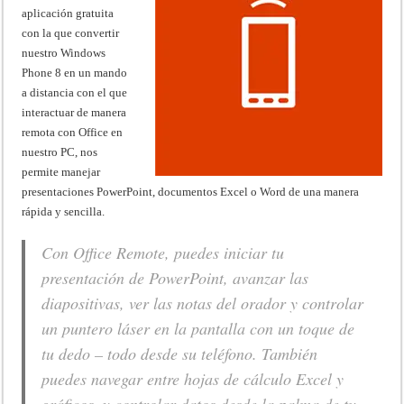
aplicación gratuita
con la que convertir
nuestro Windows
Phone 8 en un mando
a distancia con el que
interactuar de manera
remota con Office en
nuestro PC, nos
permite manejar
presentaciones PowerPoint, documentos Excel o Word de una manera
rápida y sencilla.
Con Office Remote, puedes iniciar tu
presentación de PowerPoint, avanzar las
diapositivas, ver las notas del orador y controlar
un puntero láser en la pantalla con un toque de
tu dedo – todo desde su teléfono. También
puedes navegar entre hojas de cálculo Excel y