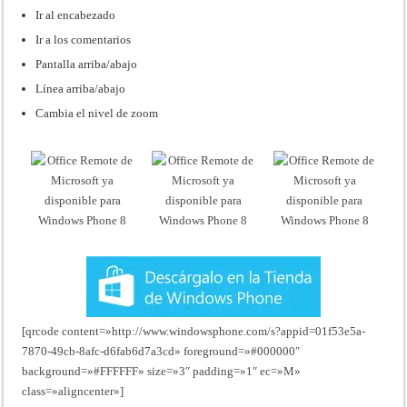
Ir al encabezado
Ir a los comentarios
Pantalla arriba/abajo
Línea arriba/abajo
Cambia el nivel de zoom
[qrcode content=»http://www.windowsphone.com/s?appid=01f53e5a-
7870-49cb-8afc-d6fab6d7a3cd» foreground=»#000000″
background=»#FFFFFF» size=»3″ padding=»1″ ec=»M»
class=»aligncenter»]