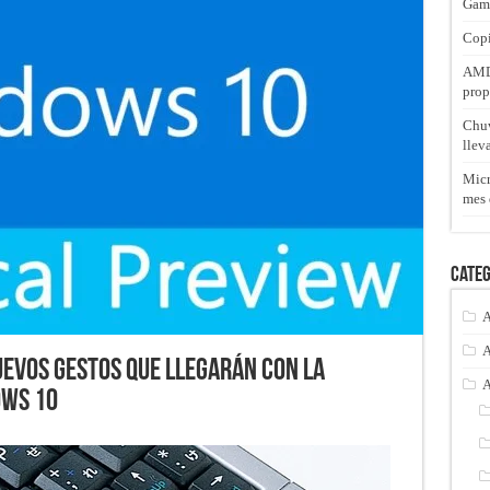
Gam
Copi
AMD 
prop
Chuw
llev
Micr
mes 
Categ
A
A
uevos gestos que llegarán con la
A
ows 10