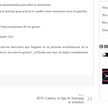
as maximizadas) para abrir la multitarea.
Win
a la derecha para activar el cambio entre escritorios (con la pantalla
Xbo
Micr
el funcionamiento de los gestos.
Disp
daI#t=103
En O
 nuevas funciones que llegaran en la próxima actualización de la
ecen los nuevos gestos? ¿Utilizáis este tipo de atajos normalmente
Next
ATIV Camera, la App de Samsung
se actualiza