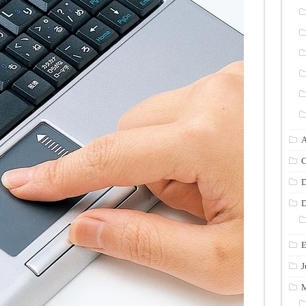
A
C
D
D
E
J
M