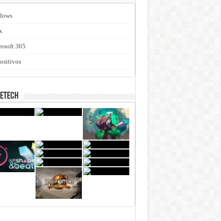
dows
x
osoft 365
ositivos
netech