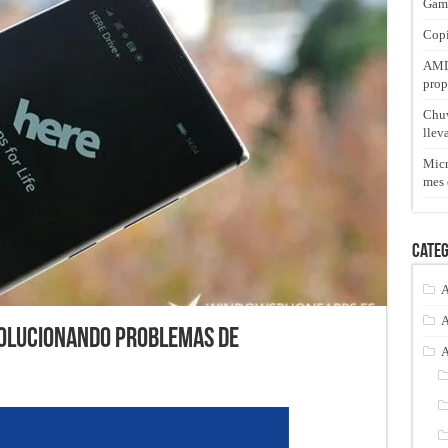
Gam
Copi
AMD 
prop
Chuw
llev
Micr
mes 
Categ
A
A
 solucionando problemas de
A