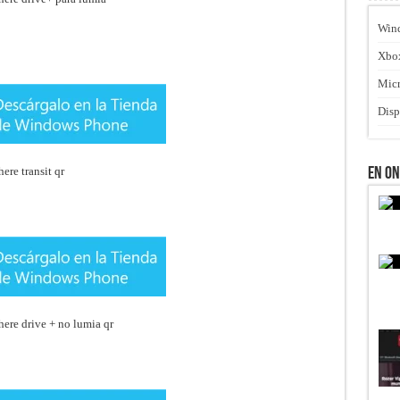
Win
Xbo
Micr
Disp
En O