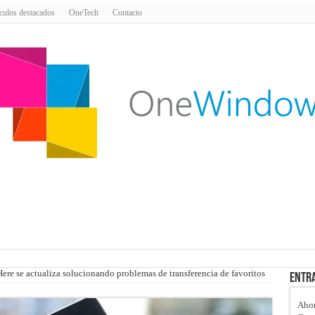
culos destacados
OneTech
Contacto
Here se actualiza solucionando problemas de transferencia de favoritos
Entra
Ahor