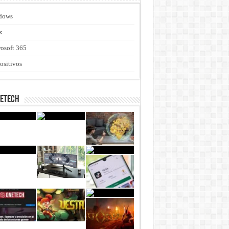
dows
x
osoft 365
ositivos
netech