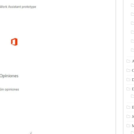
A
C
D
D
E
J
M