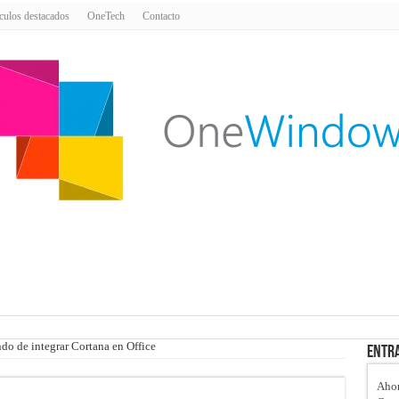
culos destacados
OneTech
Contacto
ndo de integrar Cortana en Office
Entra
Ahor