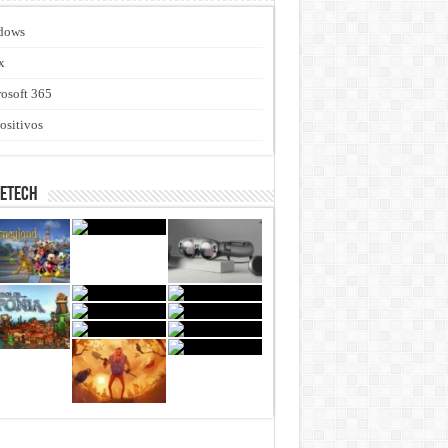
dows
x
osoft 365
ositivos
netech