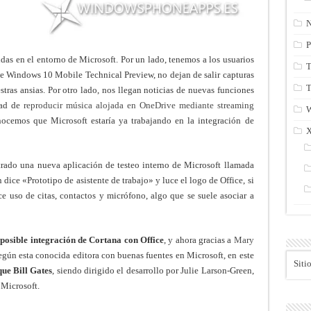
N
P
das en el entorno de Microsoft. Por un lado, tenemos a los usuarios
T
de Windows 10 Mobile Technical Preview, no dejan de salir capturas
T
tras ansias. Por otro lado, nos llegan noticias de nuevas funciones
dad de
reproducir música alojada en OneDrive mediante streaming
ocemos que Microsoft estaría ya trabajando en la integración de
rado una nueva aplicación de testeo interno de Microsoft llamada
 dice «Prototipo de asistente de trabajo» y luce el logo de Office, si
e uso de citas, contactos y micrófono, algo que se suele asociar a
a
posible integración de Cortana con Office
, y ahora gracias a
Mary
Según esta conocida editora con buenas fuentes en Microsoft, en este
Siti
que B
ill Gates
, siendo dirigido el desarrollo por Julie Larson-Green,
 Microsoft.