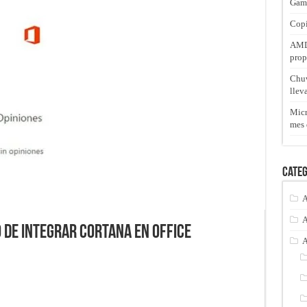
Gam
Copi
AMD 
prop
Chuw
llev
Micr
mes 
Categ
A
A
 de integrar Cortana en Office
A