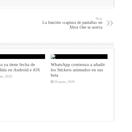
Next
La función «captura de pantalla» en
Xbox One se acerca
a ya tiene fecha de
WhatsApp comienza a añadir
dida en Android e iOS
los Stickers animados en sus
beta
sto, 2020
24 junio, 2020