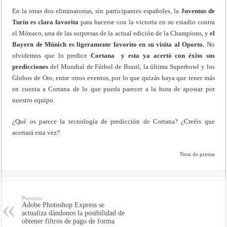
En la otras dos eliminatorias, sin participantes españoles, la
Juventus de
Turín es clara favorita
para hacerse con la victoria en su estadio contra
el Mónaco, una de las sorpresas de la actual edición de la Champions, y
el
Bayern de Múnich es ligeramente favorito en su visita al Oporto.
No
olvidemos que lo predice
Cortana y esta ya acertó con éxito sus
predicciones
del Mundial de Fútbol de Brasil, la última Superbowl y los
Globos de Oro, entre otros eventos, por lo que quizás haya que tener más
en cuenta a Cortana de lo que pueda parecer a la hora de apostar por
nuestro equipo.
¿Qué os parece la tecnología de predicción de Cortana? ¿Creéis que
acertará esta vez?
Nota de prensa
Previous
Adobe Photoshop Express se
actualiza dándonos la posibilidad de
obtener filtros de pago de forma