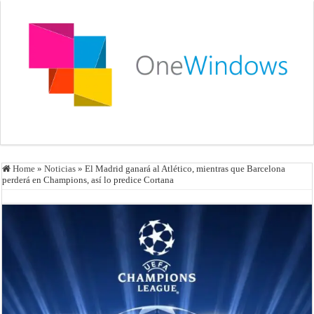
Home
»
Noticias
»
El Madrid ganará al Atlético, mientras que Barcelona
perderá en Champions, así lo predice Cortana