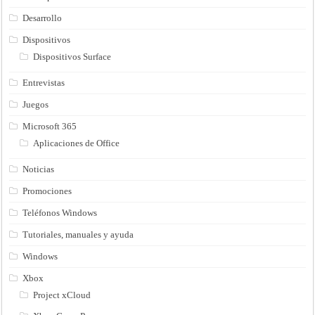
Desarrollo
Dispositivos
Dispositivos Surface
Entrevistas
Juegos
Microsoft 365
Aplicaciones de Office
Noticias
Promociones
Teléfonos Windows
Tutoriales, manuales y ayuda
Windows
Xbox
Project xCloud