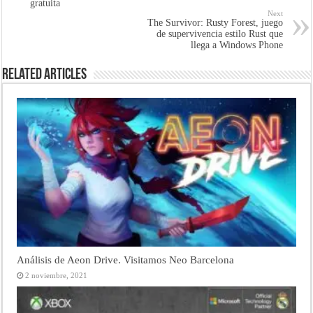
gratuita
Next
The Survivor: Rusty Forest, juego
de supervivencia estilo Rust que
llega a Windows Phone
Related Articles
Análisis de Aeon Drive. Visitamos Neo Barcelona
2 noviembre, 2021