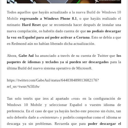
Todos aquellos que hayáis actualizado a
la nueva Build de Windows 10
Mobile
regresando a Windows Phone 8.1
, o que hayáis realizado el
rutinario
Hard Reset
que se recomienda hacer después de instalar una
nueva compilación, os habréis dado cuenta de que
no podíais descargar
la voz en Español para así poder activar a Cortana
. Esto se debía a que
en Redmond aún no habían liberado dicha actualización.
Ahora,
Gabe Aul
ha anunciado a través de su cuenta de Twitter que
los
paquetes de idiomas y teclados ya si pueden ser descargados
para la
última Build del nuevo sistema operativo de Microsoft.
https://twitter.com/GabeAul/status/644038489013682176?
ref_src=twsrc%5Etfw
Tan solo tenéis que iros al apartado
«voz»
en la configuración de
Windows 10 Mobile y seleccionar Español o vuestro idioma de
preferencia. En el caso de que ya hayáis hecho este proceso sin éxito, tan
solo deberéis darle a
«reintentar»
y podréis comprobar como el idioma se
descarga ya sin problemas. Recuerda que para
poder descargar el