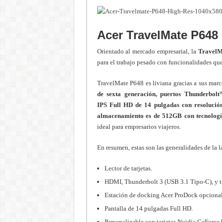
Acer TravelMate P648
Orientado al mercado empresarial, la
TravelM
para el trabajo pesado con funcionalidades qu
TravelMate P648 es liviana gracias a sus marc
de sexta generación, puertos Thunderbol
IPS Full HD de 14 pulgadas con resoluci
almacenamiento es de 512GB con tecnología
ideal para empresarios viajeros.
En resumen, estas son las generalidades de la l
Lector de tarjetas.
HDMI, Thunderbolt 3 (USB 3.1 Tipo-C), y t
Estación de docking Acer ProDock opcional
Pantalla de 14 pulgadas Full HD.
Personalizable con tarjetas Nvidia GeFor