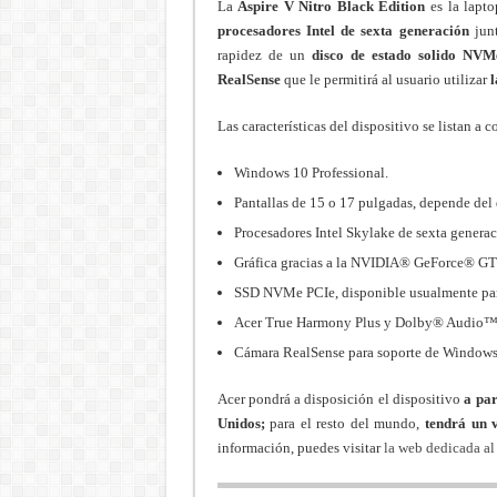
La
Aspire V Nitro Black Edition
es la lapto
procesadores Intel de sexta generación
junt
rapidez de un
disco de estado solido NV
RealSense
que le permitirá al usuario utilizar
l
Las características del dispositivo se listan a 
Windows 10 Professional.
Pantallas de 15 o 17 pulgadas, depende del 
Procesadores Intel Skylake de sexta generac
Gráfica gracias a la NVIDIA® GeForce® 
SSD NVMe PCIe, disponible usualmente para
Acer True Harmony Plus y Dolby® Audio™
Cámara RealSense para soporte de Windows
Acer pondrá a disposición el dispositivo
a par
Unidos;
para el resto del mundo,
tendrá un 
información, puedes visitar
la web dedicada al