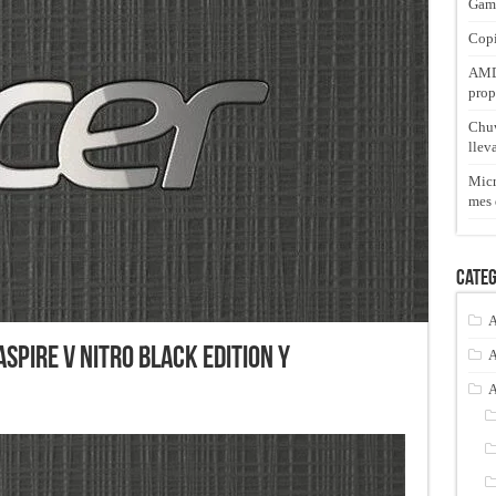
Gam
Copi
AMD 
prop
Chuw
llev
Micr
mes 
Categ
A
spire V Nitro Black Edition y
A
A