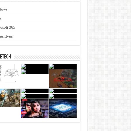
dows
x
osoft 365
ositivos
netech