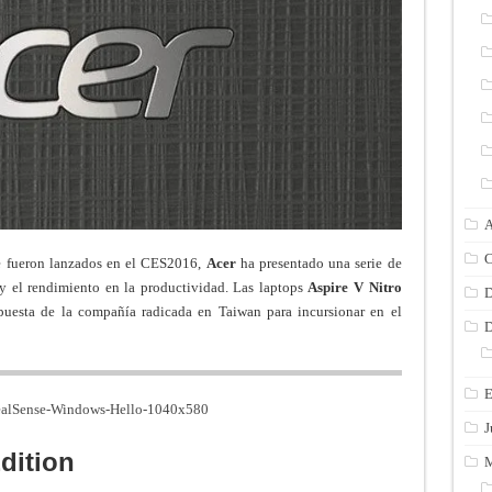
A
C
e fueron lanzados en el CES2016,
Acer
ha presentado una serie de
 y el rendimiento en la productividad. Las laptops
Aspire V Nitro
D
uesta de la compañía radicada en Taiwan para incursionar en el
D
E
J
dition
M