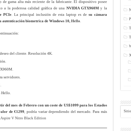
p de gama alta más reciente de la fabricante. El dispositivo posee
o a la poderosa calidad gráfica de una
NVIDIA GTX960M
y la
N
Me PCIe
. La principal inclusión de esta laptop es de
su cámara
P
a autenticación biometrica de Windows 10,
Hello
.
T
continuación:
T
deseo del cliente. Resolución 4K.
ión.
GTX960M.
 servidores.
.
 Hello.
tir del mes de Febrero con un coste de US$1099 para los Estados
Siti
valor de €1299
, podría variar dependiendo del mercado. Para más
 Aspire V Nitro Black Edition