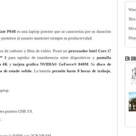
Win
Xbo
Micr
ate P648
es una laptop potente que se caracteriza por su duración
Disp
e permiten al usuario mantener siempre su productividad.
os de carbono y fibra de vidrio. Posee un
procesador Intel Core i7
t™ 3
para rapidez de transferencia entre dispositivos y
pantalla
En O
ón 4K
y
tarjeta gráfica NVIDIA® GeForce® 840M
. Su
disco de
 de estado solido
. La batería
permite hasta 8 horas de trabajo
,
aptop:
res puertos USB 3.0.
.
ce hasta la 940M con 2GB VRAM.