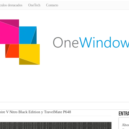
culos destacados
OneTech
Contacto
spire V Nitro Black Edition y TravelMate P648
Entra
Ahor