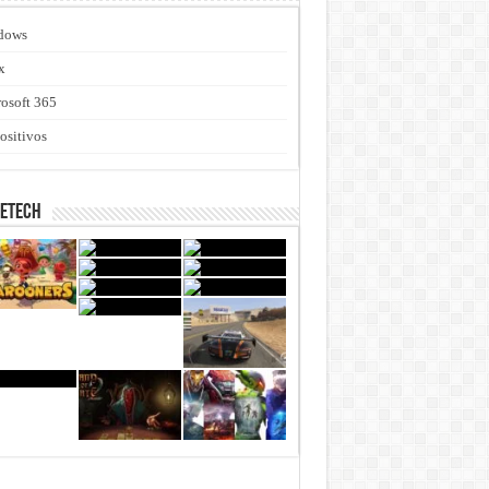
dows
x
osoft 365
ositivos
netech