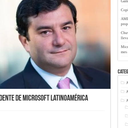
Gam
Copi
AMD 
prop
Chuw
llev
Micr
mes 
Categ
A
A
dente de Microsoft Latinoamérica
A