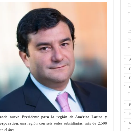
A
C
D
D
E
J
rado nuevo Presidente para la región de América Latina y
M
orporation
, una región con seis sedes subsidiarias, más de 2.500
n el área.