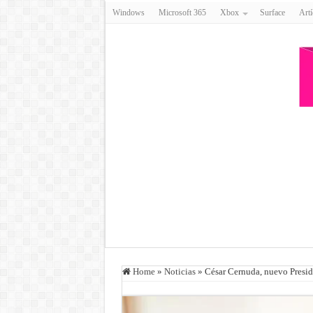
Windows
Microsoft 365
Xbox
Surface
Artí
Home
»
Noticias
»
César Cernuda, nuevo Presid