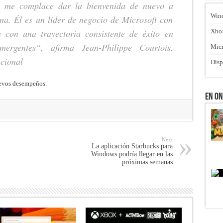
al me complace dar la bienvenida de nuevo a
Win
a. Él es un líder de negocio de Microsoft con
 con una trayectoria consistente de éxito en
Xbo
mergentes
“, afirma Jean-Philippe Courtois,
Micr
acional
Disp
uevos desempeños.
En O
Next
La aplicación Starbucks para
Windows podría llegar en las
próximas semanas