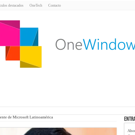
culos destacados
OneTech
Contacto
ente de Microsoft Latinoamérica
Entra
Ahor