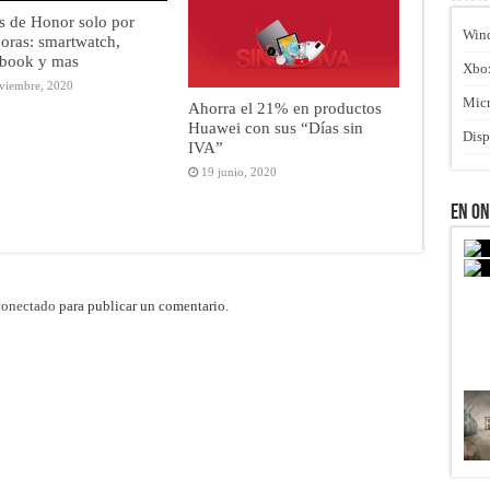
s de Honor solo por
Win
oras: smartwatch,
book y mas
Xbo
viembre, 2020
Micr
Ahorra el 21% en productos
Huawei con sus “Días sin
Disp
IVA”
19 junio, 2020
En O
conectado
para publicar un comentario.