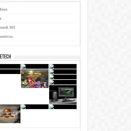
dows
x
osoft 365
ositivos
netech