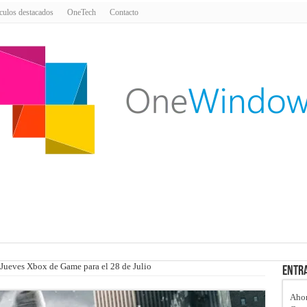
culos destacados
OneTech
Contacto
l Jueves Xbox de Game para el 28 de Julio
Entra
Ahor