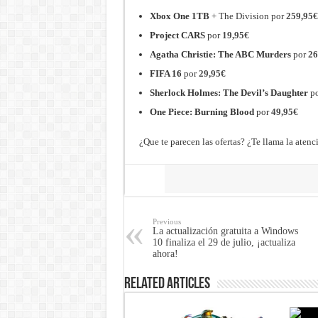
Xbox One 1TB
+ The Division por
259,95€
Project CARS
por
19,95€
Agatha Christie: The ABC Murders
por
26
FIFA 16
por
29,95€
Sherlock Holmes: The Devil’s Daughter
p
One Piece: Burning Blood
por
49,95€
¿Que te parecen las ofertas? ¿Te llama la atenc
Share
Previous
La actualización gratuita a Windows
10 finaliza el 29 de julio, ¡actualiza
ahora!
Related Articles