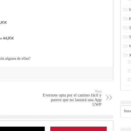
N
P
,95€
T
T
or
44,95€
ión alguna de ellas?
Next
Evernote opta por el camino fácil y
parece que no lanzará una App
UWP
Siti