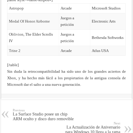
Astropop
Arcade
Microsoft Studios
Juegos a
Medal Of Honor Airborne
Electronic Arts
petición
Oblivion
, The Elder Scrolls
Juegos a
Bethesda Softworks
IV
petición
Trine 2
Arcade
Atlus USA
[/table]
Sin duda la retrocompatibilidad ha sido uno de los grandes aciertos de
Xbox, y ha hecho más fácil a los propietarios de la antigua consola de
Microsoft dar el salto a una nueva generación.
Previous
La Surface Studio posee un chip
ARM oculto y disco duro removible
Next
La Actualización de Aniversario
para Windows 10 llega a la rama