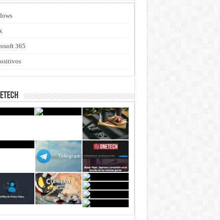
dows
x
osoft 365
ositivos
netech