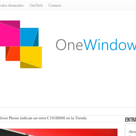
culos destacados
OneTech
Contacto
ndows Phone indican un error C101B000 en la Tienda
Entra
Ahor