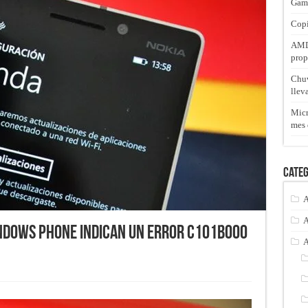
Gam
Copi
AMD 
prop
Chuw
llev
Micr
mes 
Categ
A
A
indows Phone indican un error C101B000
A