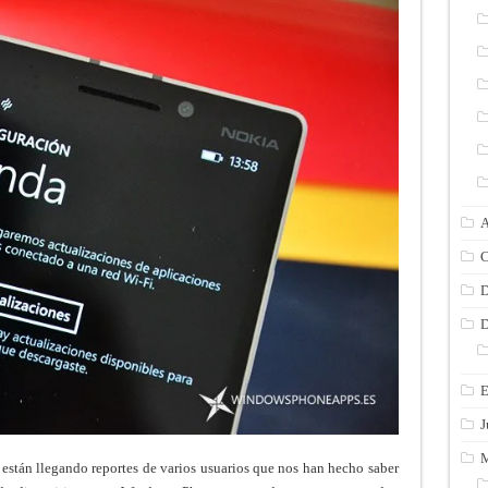
A
C
D
D
E
J
M
 están llegando reportes de varios usuarios que nos han hecho saber