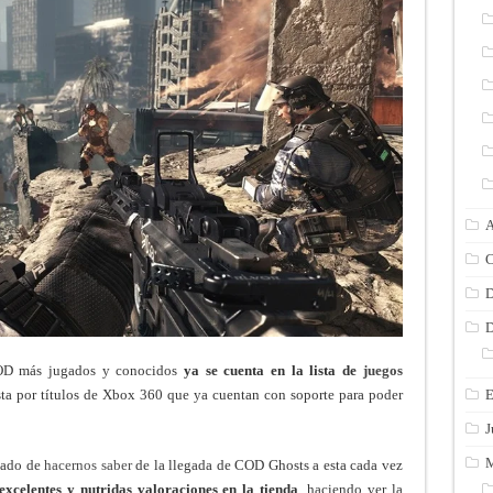
A
C
D
D
COD más jugados y conocidos
ya se cuenta en la lista de
juegos
sta por títulos de Xbox 360 que ya cuentan con soporte para poder
E
J
M
gado de
hacernos saber
de la llegada de COD Ghosts a esta cada vez
excelentes y nutridas valoraciones en la tienda
, haciendo ver la