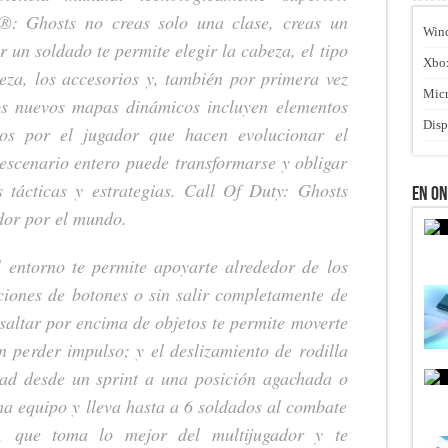
®: Ghosts no creas solo una clase, creas un
Win
 un soldado te permite elegir la cabeza, el tipo
Xbo
eza, los accesorios y, también por primera vez
Micr
os nuevos mapas dinámicos incluyen elementos
Disp
ados por el jugador que hacen evolucionar el
 escenario entero puede transformarse y obligar
 tácticas y estrategias. Call Of Duty: Ghosts
En O
dor por el mundo.
 entorno te permite apoyarte alrededor de los
ciones de botones o sin salir completamente de
saltar por encima de objetos te permite moverte
in perder impulso; y el deslizamiento de rodilla
dad desde un sprint a una posición agachada o
ma equipo y lleva hasta a 6 soldados al combate
, que toma lo mejor del multijugador y te