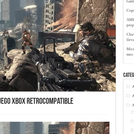
Gam
Copi
AMD 
prop
Chuw
llev
Micr
mes 
Categ
A
A
 juego Xbox retrocompatible
A