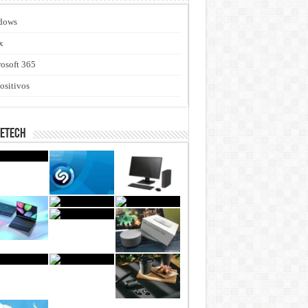
dows
x
osoft 365
ositivos
netech