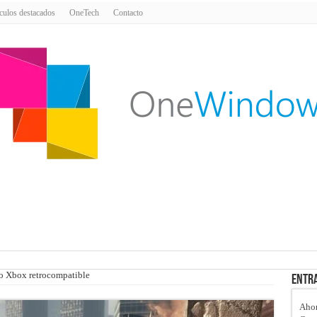
culos destacados
OneTech
Contacto
go Xbox retrocompatible
Entra
Ahor