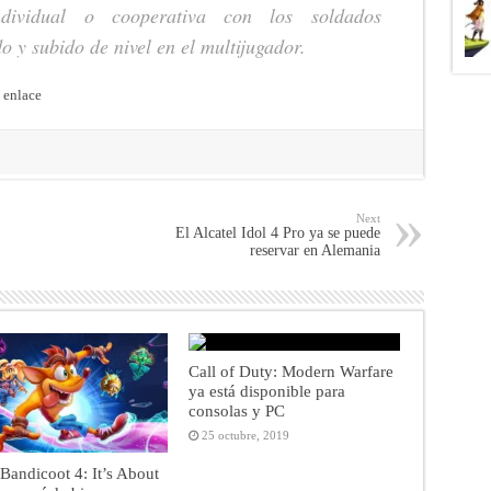
dividual o cooperativa con los soldados
 y subido de nivel en el multijugador.
e
enlace
Next
El Alcatel Idol 4 Pro ya se puede
reservar en Alemania
Call of Duty: Modern Warfare
ya está disponible para
consolas y PC
25 octubre, 2019
Bandicoot 4: It’s About