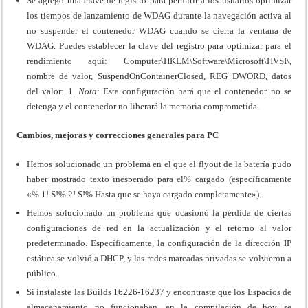
Se agregó una clave de registro para permitir a los usuarios optimizar
los tiempos de lanzamiento de WDAG durante la navegación activa al
no suspender el contenedor WDAG cuando se cierra la ventana de
WDAG. Puedes establecer la clave del registro para optimizar para el
rendimiento aquí: Computer\HKLM\Software\Microsoft\HVSI\,
nombre de valor, SuspendOnContainerClosed, REG_DWORD, datos
del valor: 1.
Nota
: Esta configuración hará que el contenedor no se
detenga y el contenedor no liberará la memoria comprometida.
Cambios, mejoras y correcciones generales para PC
Hemos solucionado un problema en el que el flyout de la batería pudo
haber mostrado texto inesperado para el% cargado (específicamente
«% 1! S!% 2! S!% Hasta que se haya cargado completamente»).
Hemos solucionado un problema que ocasionó la pérdida de ciertas
configuraciones de red en la actualización y el retorno al valor
predeterminado. Específicamente, la configuración de la dirección IP
estática se volvió a DHCP, y las redes marcadas privadas se volvieron a
público.
Si instalaste las Builds 16226-16237 y encontraste que los Espacios de
almacenamiento no funcionaban, en la compilación de hoy se