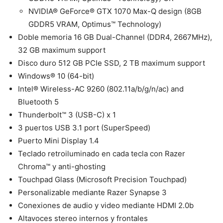
NVIDIA® GeForce® GTX 1070 Max-Q design (8GB
GDDR5 VRAM, Optimus™ Technology)
Doble memoria 16 GB Dual-Channel (DDR4, 2667MHz),
32 GB maximum support
Disco duro 512 GB PCIe SSD, 2 TB maximum support
Windows® 10 (64-bit)
Intel® Wireless-AC 9260 (802.11a/b/g/n/ac) and
Bluetooth 5
Thunderbolt™ 3 (USB-C) x 1
3 puertos USB 3.1 port (SuperSpeed)
Puerto Mini Display 1.4
Teclado retroiluminado en cada tecla con Razer
Chroma™ y anti-ghosting
Touchpad Glass (Microsoft Precision Touchpad)
Personalizable mediante Razer Synapse 3
Conexiones de audio y video mediante HDMI 2.0b
Altavoces stereo internos y frontales