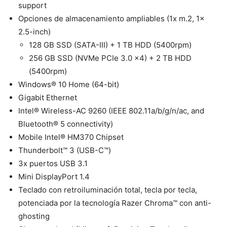
support
Opciones de almacenamiento ampliables (1x m.2, 1x
2.5-inch)
128 GB SSD (SATA-III) + 1 TB HDD (5400rpm)
256 GB SSD (NVMe PCIe 3.0 x4) + 2 TB HDD
(5400rpm)
Windows® 10 Home (64-bit)
Gigabit Ethernet
Intel® Wireless-AC 9260 (IEEE 802.11a/b/g/n/ac, and
Bluetooth® 5 connectivity)
Mobile Intel® HM370 Chipset
Thunderbolt™ 3 (USB-C™)
3x puertos USB 3.1
Mini DisplayPort 1.4
Teclado con retroiluminación total, tecla por tecla,
potenciada por la tecnología Razer Chroma™ con anti-
ghosting