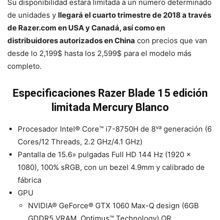
Su disponibilidad estará limitada a un número determinado
de unidades y
llegará el cuarto trimestre de 2018 a través
de Razer.com en USA y Canadá, así como en
distribuidores autorizados en China
con precios que van
desde lo 2,199$ hasta los 2,599$ para el modelo más
completo.
Especificaciones Razer Blade 15 edición
limitada Mercury Blanco
va
Procesador Intel® Core™ i7-8750H de 8
generación (6
Cores/12 Threads, 2.2 GHz/4.1 GHz)
Pantalla de 15.6» pulgadas Full HD 144 Hz (1920 x
1080), 100% sRGB, con un bezel 4.9mm y calibrado de
fábrica
GPU
NVIDIA® GeForce® GTX 1060 Max-Q design (6GB
GDDR5 VRAM, Optimus™ Technology) OR