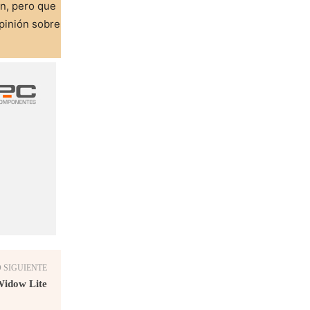
ón, pero que
pinión sobre
 SIGUIENTE
Widow Lite