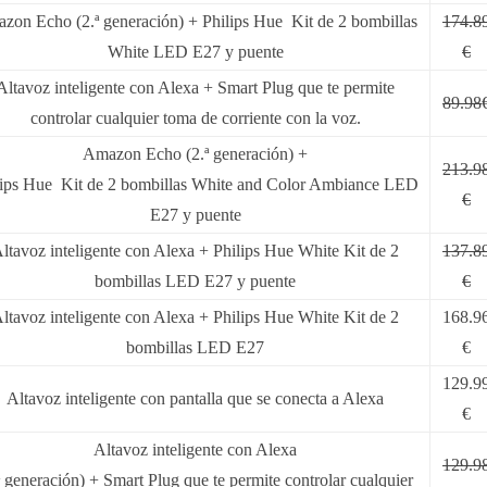
zon Echo (2.ª generación) + Philips Hue Kit de 2 bombillas
174.8
White LED E27 y puente
€
Altavoz inteligente con Alexa + Smart Plug que te permite
89.98
controlar cualquier toma de corriente con la voz.
Amazon Echo (2.ª generación) +
213.9
lips Hue Kit de 2 bombillas White and Color Ambiance LED
€
E27 y puente
ltavoz inteligente con Alexa + Philips Hue White Kit de 2
137.8
bombillas LED E27 y puente
€
ltavoz inteligente con Alexa + Philips Hue White Kit de 2
168.9
bombillas LED E27
€
129.9
Altavoz inteligente con pantalla que se conecta a Alexa
€
Altavoz inteligente con Alexa
129.9
ª generación) + Smart Plug que te permite controlar cualquier