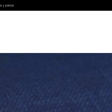
es y precios
ANÁLISIS
AURICULARES
CINE Y TELEVISIÓN
SISTEM