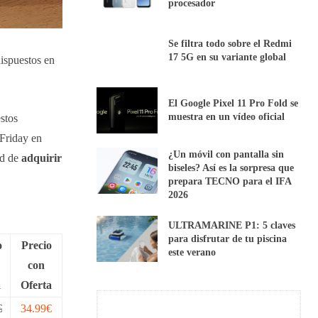
procesador
Se filtra todo sobre el Redmi
17 5G en su variante global
dispuestos en
El Google Pixel 11 Pro Fold se
muestra en un vídeo oficial
stos
 Friday en
¿Un móvil con pantalla sin
ad de
adquirir
biseles? Así es la sorpresa que
prepara TECNO para el IFA
2026
ULTRAMARINE P1: 5 claves
para disfrutar de tu piscina
o
Precio
este verano
con
a
Oferta
€
34.99€