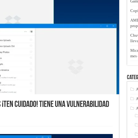
Gam
Copi
AMD 
prop
Chuw
llev
Micr
mes 
Categ
A
A
¡Ten cuidado! tiene una vulnerabilidad
A