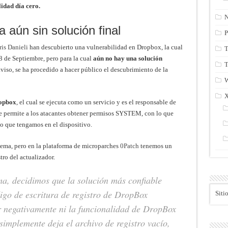
idad día cero.
N
 aún sin solución final
P
is Danieli
han descubierto una vulnerabilidad en Dropbox, la cual
T
8 de Septiembre, pero para la cual
aún no hay una solución
T
 aviso, se ha procedido a hacer público el descubrimiento de la
ropbox
, el cual se ejecuta como un servicio y es el responsable de
te permite a los atacantes obtener permisos SYSTEM, con lo que
lo que tengamos en el dispositivo.
lema, pero en la plataforma de microparches
0Patch
tenemos un
tro del actualizador.
a, decidimos que la solución más confiable
igo de escritura de registro de DropBox
Siti
r negativamente ni la funcionalidad de DropBox
 simplemente deja el archivo de registro vacío,