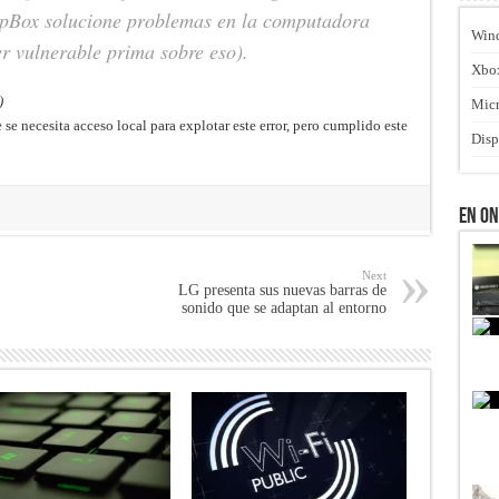
ropBox solucione problemas en la computadora
Win
r vulnerable prima sobre eso).
Xbo
)
Micr
 se necesita acceso local para explotar este error, pero cumplido este
Disp
En O
Next
LG presenta sus nuevas barras de
sonido que se adaptan al entorno