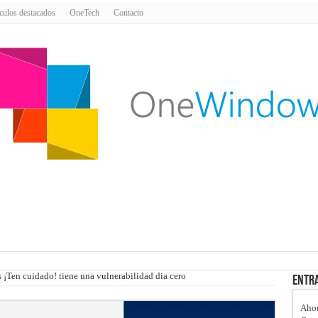
culos destacados
OneTech
Contacto
¡Ten cuidado! tiene una vulnerabilidad dia cero
Entra
Ahor