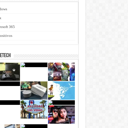
dows
x
osoft 365
ositivos
netech