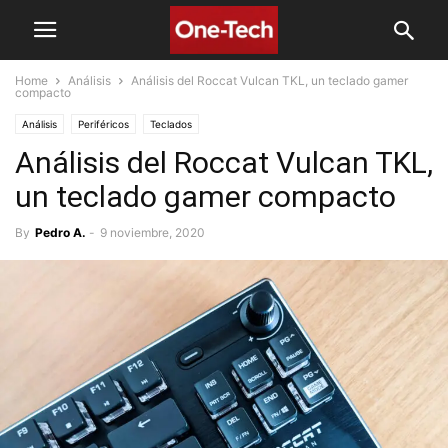
Home
Análisis
Análisis del Roccat Vulcan TKL, un teclado gamer
compacto
Análisis
Periféricos
Teclados
Análisis del Roccat Vulcan TKL,
un teclado gamer compacto
By
Pedro A.
-
9 noviembre, 2020