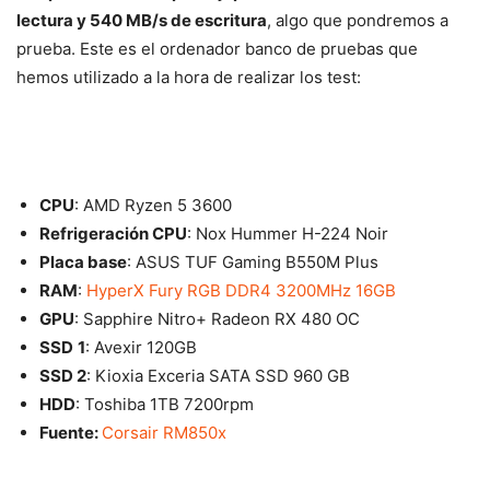
lectura y 540 MB/s de escritura
, algo que pondremos a
prueba. Este es el ordenador banco de pruebas que
hemos utilizado a la hora de realizar los test:
CPU
: AMD Ryzen 5 3600
Refrigeración CPU
: Nox Hummer H-224 Noir
Placa base
: ASUS TUF Gaming B550M Plus
RAM
:
HyperX Fury RGB DDR4 3200MHz 16GB
GPU
: Sapphire Nitro+ Radeon RX 480 OC
SSD
1
: Avexir 120GB
SSD 2
: Kioxia Exceria SATA SSD 960 GB
HDD
: Toshiba 1TB 7200rpm
Fuente:
Corsair RM850x