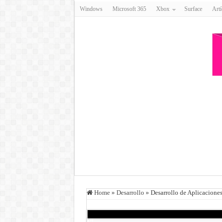
Windows
Microsoft 365
Xbox
Surface
Artí
Home
»
Desarrollo
»
Desarrollo de Aplicacione