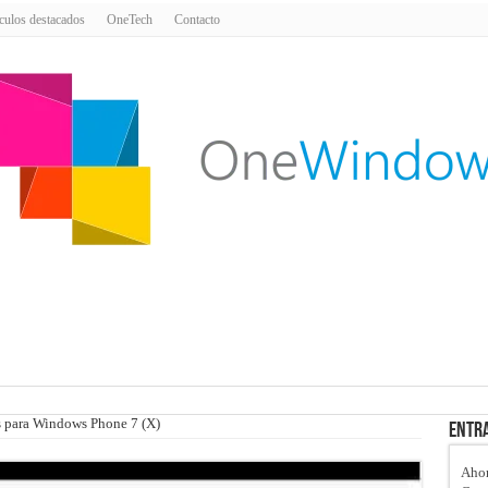
culos destacados
OneTech
Contacto
s para Windows Phone 7 (X)
Entra
Ahor