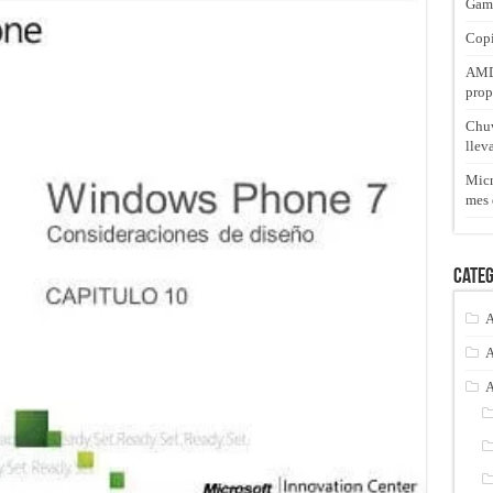
Gam
Copi
AMD 
prop
Chuw
llev
Micr
mes 
Categ
A
A
A