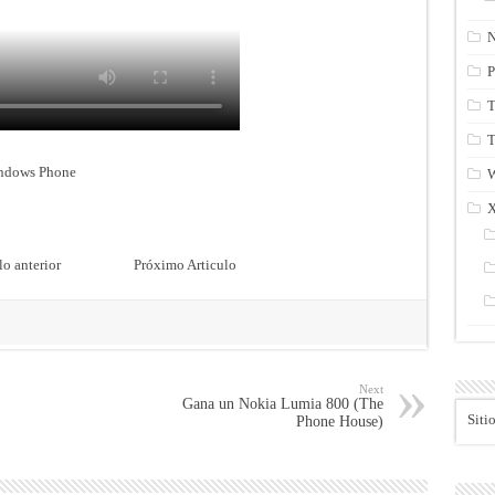
N
P
T
T
indows Phone
lo anterior
Próximo Articulo
Next
Gana un Nokia Lumia 800 (The
Siti
Phone House)