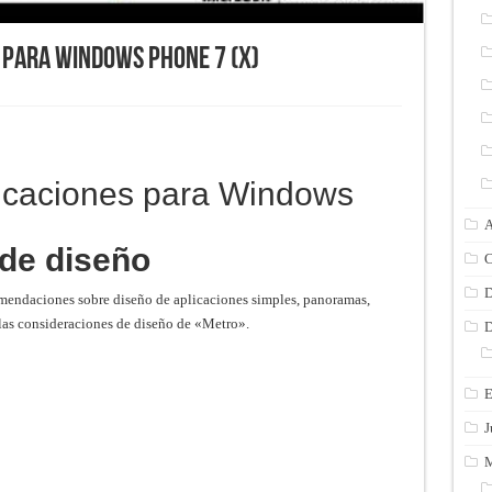
 para Windows Phone 7 (X)
A
de diseño
C
D
mendaciones sobre diseño de aplicaciones simples, panoramas,
a las consideraciones de diseño de «Metro».
D
E
J
M