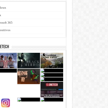
dows
x
osoft 365
ositivos
netech