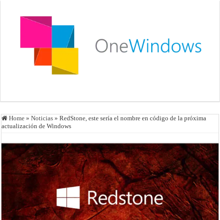
Home
»
Noticias
»
RedStone, este sería el nombre en código de la próxima
actualización de Windows