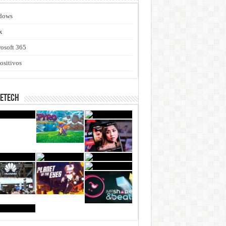
dows
x
osoft 365
ositivos
netech