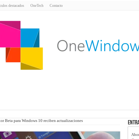
culos destacados
OneTech
Contacto
tor Beta para Windows 10 reciben actualizaciones
Entra
Ahor