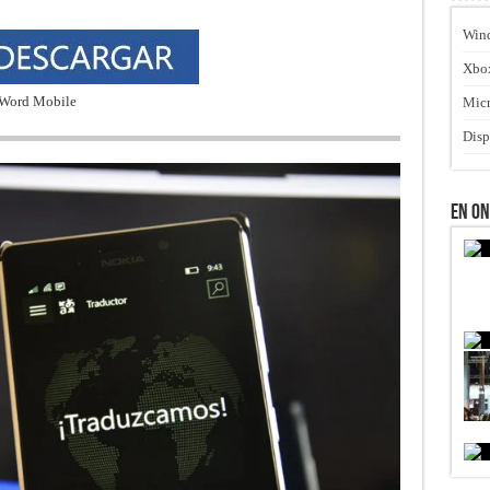
Win
Xbo
Micr
Disp
En O