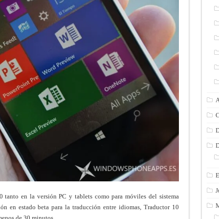
A
C
D
D
E
J
 tanto en la versión PC y tablets como para móviles del sistema
M
ión en estado beta para la traducción entre idiomas, Traductor 10
menos de 30 minutos.