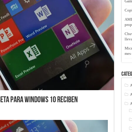
Gam
Copi
AMD 
prop
Chuw
llev
Micr
mes 
Categ
A
A
Beta para Windows 10 reciben
A