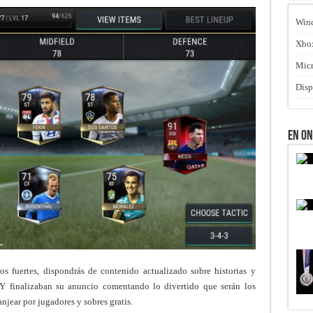
Win
Xbo
Micr
Disp
En O
os fuertes, dispondrás de contenido actualizado sobre historias y
Y finalizaban su anuncio comentando lo divertido que serán los
njear por jugadores y sobres gratis.