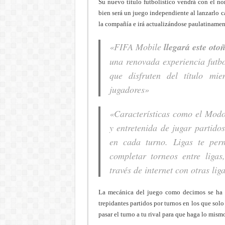
Su nuevo título futbolístico vendrá con el 
bien será un juego independiente al lanzarlo c
la compañía e irá actualizándose paulatiname
«FIFA Mobile
llegará
este oto
una renovada experiencia futbo
que disfruten del título mi
jugadores»
«Características como el Modo
y entretenida de jugar partido
en cada turno. Ligas te per
completar torneos entre ligas
través de internet con otras lig
La mecánica del juego como decimos se ha
trepidantes partidos por turnos en los que solo
pasar el turno a tu rival para que haga lo mism