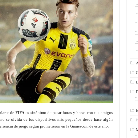
A
C
D
D
E
blarte de
FIFA
es sinónimo de pasar horas y horas con tus amigos
no se olvida de los dispositivos más pequeños desde hace algún
J
eriencia de juego según prometieron en la Gamescom de este año.
M