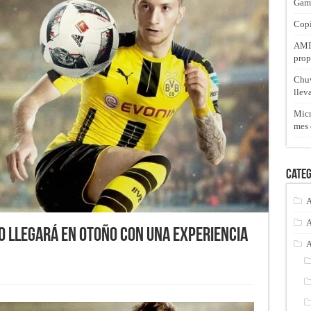
Gam
Copi
AMD 
prop
Chuw
llev
Micr
mes 
Categ
A
A
0 llegará en otoño con una experiencia
A