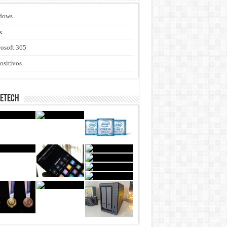
dows
x
osoft 365
ositivos
netech