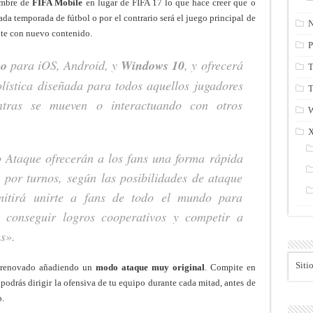
nombre de
FIFA Mobile
en lugar de FIFA 17 lo que hace creer que o
ada temporada de fútbol o por el contrario será el juego principal de
N
nte con nuevo contenido.
P
ño
para iOS, Android, y
Windows 10
, y ofrecerá
T
lística diseñada para todos aquellos jugadores
T
entras se mueven o interactuando con otros
 Ataque ofrecerán a los fans una forma rápida
s por turnos, según las posibilidades de ataque
mitirá unirte a fans de todo el mundo para
, conseguir logros cooperativos y competir a
as».
Siti
 renovado añadiendo un
modo ataque muy original
. Compite en
 podrás dirigir la ofensiva de tu equipo durante cada mitad, antes de
o.