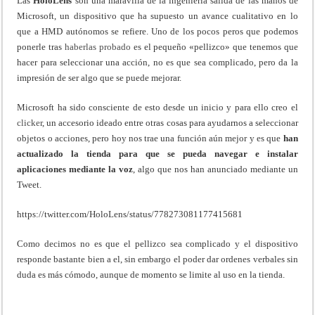
Las
HoloLens
son una maravilla de la ingeniería salida de las manos de
Microsoft, un dispositivo que ha supuesto un avance cualitativo en lo
que a HMD autónomos se refiere. Uno de los pocos peros que podemos
ponerle tras
haberlas probado
es el pequeño «pellizco» que tenemos que
hacer para seleccionar una acción, no es que sea complicado, pero da la
impresión de ser algo que se puede mejorar.
Microsoft ha sido consciente de esto desde un inicio y para ello creo el
clicker
, un accesorio ideado entre otras cosas para ayudarnos a seleccionar
objetos o acciones, pero hoy nos trae una función aún mejor y es que
han
actualizado la tienda para que se pueda navegar e instalar
aplicaciones mediante la voz
, algo que nos han anunciado mediante un
Tweet.
https://twitter.com/HoloLens/status/778273081177415681
Como decimos no es que el pellizco sea complicado y el dispositivo
responde bastante bien a el, sin embargo el poder dar ordenes verbales sin
duda es más cómodo, aunque de momento se limite al uso en la tienda.