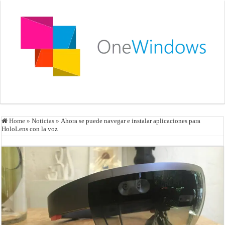
Home
»
Noticias
»
Ahora se puede navegar e instalar aplicaciones para
HoloLens con la voz