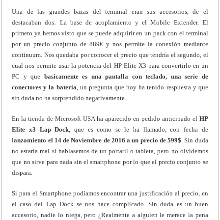
Una de las grandes bazas del terminal eran sus accesorios, de el
destacaban dos: La base de acoplamiento y el Mobile Extender. El
primero ya hemos visto que se puede adquirir en un pack con el terminal
por un precio conjunto de 889€ y nos permite la conexión mediante
continuum. Nos quedaba por conocer el precio que tendría el segundo, el
cual nos permite usar la potencia del HP Elite X3 para convertirlo en un
PC y que
basicamente es una pantalla con teclado, una serie de
conectores y la bateria
, un pregunta que hoy ha tenido respuesta y que
sin duda no ha sorprendido negativamente.
En la
tienda de Microsoft USA
ha aparecido en pedido anticipado el
HP
Elite x3 Lap Dock
, que es como se le ha llamado, con fecha de
l
anzamiento el 14 de Noviembre de 2016 a un precio de 599$
. Sin duda
no estaría mal si hablasemos de un portatil o tableta, pero no olvidemos
que no sirve para nada sin el smartphone por lo que el precio conjunto se
dispara.
Si para el Smartphone podíamos encontrar una justificación al precio, en
el caso del Lap Dock se nos hace complicado. Sin duda es un buen
accesorio, nadie lo niega, pero ¿Realmente a alguien le merece la pena