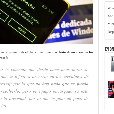
Win
Xbo
Micr
Disp
En O
o viene pasando desde hace una horas y
se trata de un error en los
osoft.
no te comento que desde hace unas horas se
que se refiere a un error en los servidores de
crosoft por lo que
no hay nada que se pueda
resolverlo
, pero el equipo encargado ya esta
a la brevedad, por lo que te pido un poco de
lto.