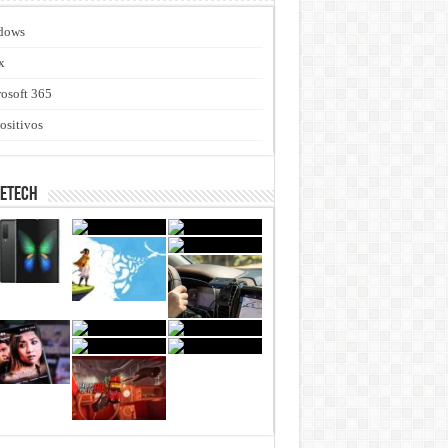
dows
x
osoft 365
ositivos
netech