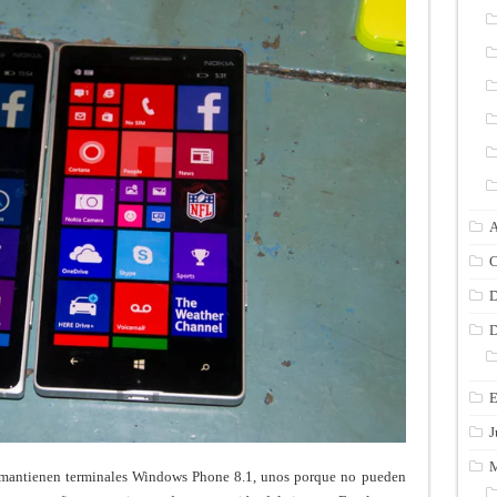
A
C
D
D
E
J
M
mantienen terminales Windows Phone 8.1, unos porque no pueden