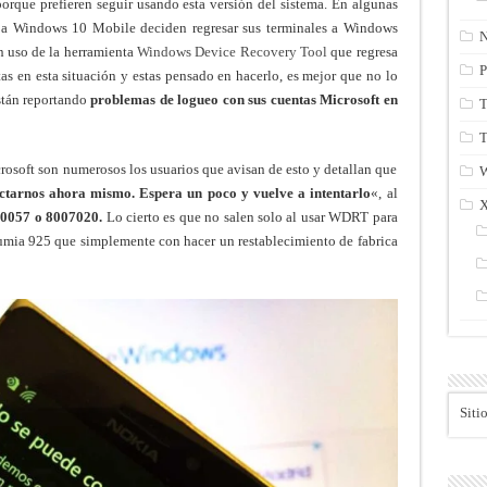
porque prefieren seguir usando esta versión del sistema. En algunas
r a Windows 10 Mobile deciden regresar sus terminales a Windows
N
n uso de la herramienta
Windows Device Recovery Tool
que regresa
P
stas en esta situación y estas pensado en hacerlo, es mejor que no lo
tán reportando
problemas de logueo con sus cuentas Microsoft en
T
T
osoft son numerosos los usuarios que avisan de esto y detallan que
tarnos ahora mismo. Espera un poco y vuelve a intentarlo
«, al
70057 o 8007020.
Lo cierto es que no salen solo al usar WDRT para
mia 925 que simplemente con hacer un restablecimiento de fabrica
Siti