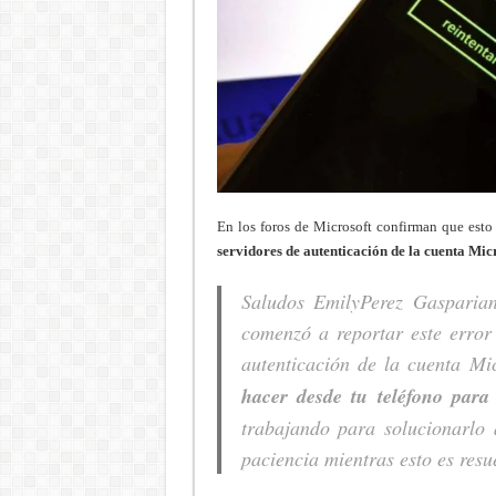
En los foros de Microsoft confirman que est
servidores de autenticación de la cuenta Micr
Saludos EmilyPerez Gasparia
comenzó a reportar este error 
autenticación de la cuenta Mi
hacer desde tu teléfono para 
trabajando para solucionarlo 
paciencia mientras esto es resue