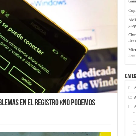
Gam
Copi
AMD 
prop
Chuw
llev
Micr
mes 
Categ
A
A
blemas en el registro «No podemos
A