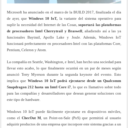
Microsoft ha anunciado en el marco de la BUILD 2017, finalizada el día
de ayer, que
Windows 10 IoT,
la variante del sistema operativo para
suplir la necesidad del Internet de las Cosas,
soportará
las
plataformas
de procesadores Intel Cherrytrail y Braswell
, añadiendo así a las ya
funcionales Baytrail, Apollo Lake y Joule. Además, Windows IoT
funcionará perfectamente en procesadores Intel con las plataformas Core,
Pentium, Celeron y Atom.
La compañía en Seattle, Washington, e Intel, han hecho una sociedad para
llevar esto acabo, lo que finalmente ocurrirá en un par de meses según
anunció Terry Myerson durante la segunda keynote del evento. Esto
implica que
Windows 10 IoT podrá ejecutarse desde un Qualcomm
Snapdragon 212 hasta un Intel Core i7
, lo que es llamativo sobre todo
para las compañías y desarrolladores que desean generar soluciones con
este tipo de hardware.
Windows 10 IoT puede fácilmente ejecutarse en dispositivos móviles,
como el
ChecOut M
, un Point-on-Sale (PoS) que permitirá al usuario
adquirir productos de una empresa que incorpore este sistema gracias a un