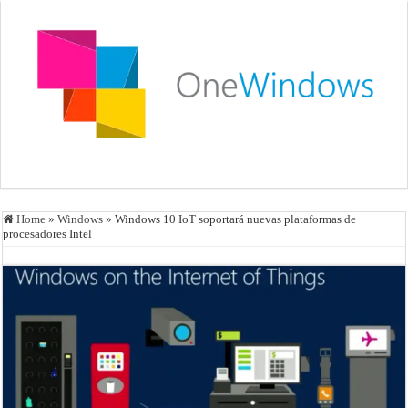
Home
»
Windows
»
Windows 10 IoT soportará nuevas plataformas de
procesadores Intel