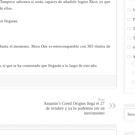
 Tampoco sabemos si serán capaces de añadirle logros Xbox ya que
e ellos.
N
P
ue llegaran.
T
T
 hasta el momento, Xbox One es retrocompatible con 385 títulos de
, si que se ha comentado que llegarán a lo largo de este año.
Next
Assassin’s Creed Origins llega el 27
de octubre y ya lo podemos ver en
movimiento
Siti