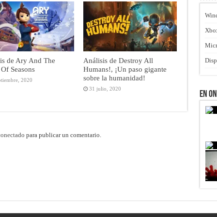
Win
Xbo
Micr
is de Ary And The
Análisis de Destroy All
Disp
 Of Seasons
Humans!, ¡Un paso gigante
sobre la humanidad!
ptiembre, 2020
31 julio, 2020
En O
conectado
para publicar un comentario.