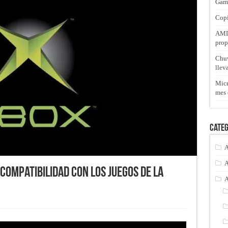
Gam
Copi
AMD 
prop
Chuw
llev
Micr
mes 
Categ
A
A
compatibilidad con los juegos de la
A