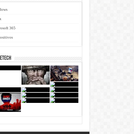
dows
x
osoft 365
ositivos
netech