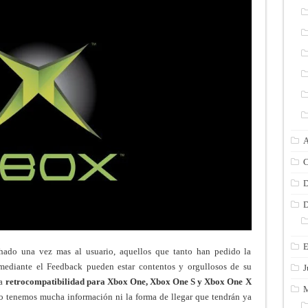
A
C
D
D
E
ado una vez mas al usuario, aquellos que tanto han pedido la
ediante el Feedback pueden estar contentos y orgullosos de su
J
a
retrocompatibilidad para Xbox One, Xbox One S y Xbox One X
M
o tenemos mucha información ni la forma de llegar que tendrán ya