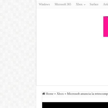
Windows
Microsoft 365
Xbox
Surface
Artí
Home
»
Xbox
»
Microsoft anuncia la retrocomp