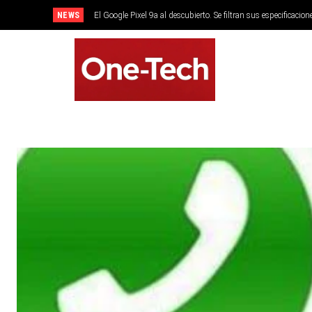
NEWS
El Google Pixel 9a al descubierto. Se filtran sus especificacion
SMARTPHONES