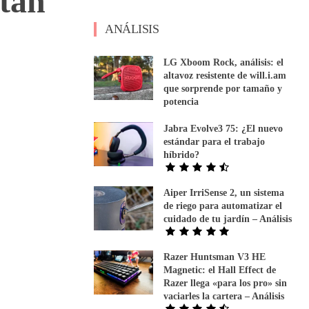
tán
ANÁLISIS
LG Xboom Rock, análisis: el
altavoz resistente de will.i.am
que sorprende por tamaño y
potencia
Jabra Evolve3 75: ¿El nuevo
estándar para el trabajo
híbrido?
Aiper IrriSense 2, un sistema
de riego para automatizar el
cuidado de tu jardín – Análisis
Razer Huntsman V3 HE
Magnetic: el Hall Effect de
Razer llega «para los pro» sin
vaciarles la cartera – Análisis