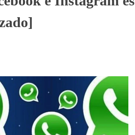
ebook e Instagram es
izado]
WhatsApp
Telegram
Linkedin