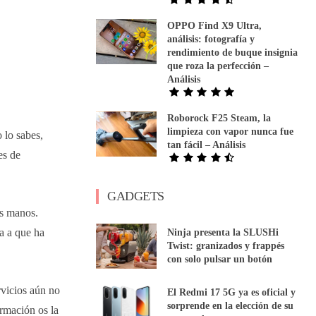
OPPO Find X9 Ultra,
análisis: fotografía y
rendimiento de buque insignia
que roza la perfección –
Análisis
Roborock F25 Steam, la
limpieza con vapor nunca fue
 lo sabes,
tan fácil – Análisis
es de
GADGETS
as manos.
a a que ha
Ninja presenta la SLUSHi
Twist: granizados y frappés
con solo pulsar un botón
rvicios aún no
El Redmi 17 5G ya es oficial y
sorprende en la elección de su
rmación os la