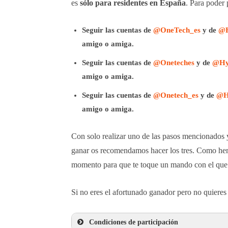
es
sólo para residentes en España
. Para poder 
Seguir
las
cuentas de
@OneTech_es
y de
@H
amigo o amiga.
Seguir
las cuentas de
@Oneteches
y de
@Hy
amigo o amiga.
Seguir
las cuentas de
@Onetech_es
y de
@H
amigo o amiga.
Con solo realizar uno de las pasos mencionados y
ganar os recomendamos hacer los tres. Como hemo
momento para que te toque un mando con el que 
Si no eres el afortunado ganador pero no quieres
Condiciones de participación