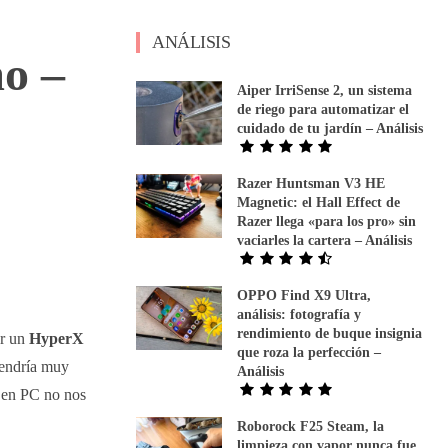
ANÁLISIS
o –
Aiper IrriSense 2, un sistema
de riego para automatizar el
cuidado de tu jardín – Análisis
Razer Huntsman V3 HE
Magnetic: el Hall Effect de
Razer llega «para los pro» sin
vaciarles la cartera – Análisis
OPPO Find X9 Ultra,
análisis: fotografía y
rendimiento de buque insignia
ar un
HyperX
que roza la perfección –
vendría muy
Análisis
 en PC no nos
Roborock F25 Steam, la
limpieza con vapor nunca fue