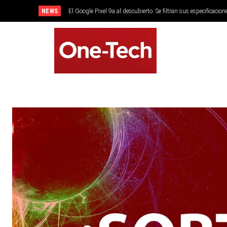
NEWS
El Google Pixel 9a al descubierto. Se filtran sus especificacion
SMARTPHONES