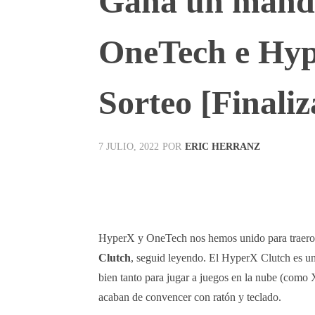
Gana un mand
OneTech e Hyp
Sorteo [Finali
POR
ERIC HERRANZ
7 JULIO, 2022
Facebook
X
Pinterest
HyperX y OneTech nos hemos unido para traeros u
Clutch
, seguid leyendo. El HyperX Clutch es u
bien tanto para jugar a juegos en la nube (com
acaban de convencer con ratón y teclado.