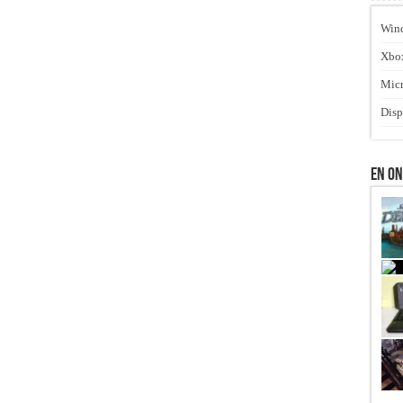
Win
Xbo
Micr
Disp
En O