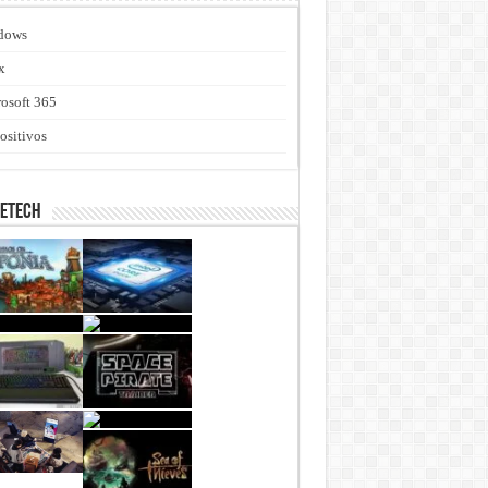
dows
x
osoft 365
ositivos
netech