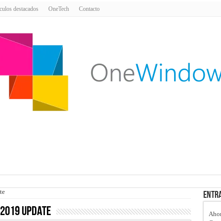
culos destacados
OneTech
Contacto
te
Entra
 2019 Update
Ahor