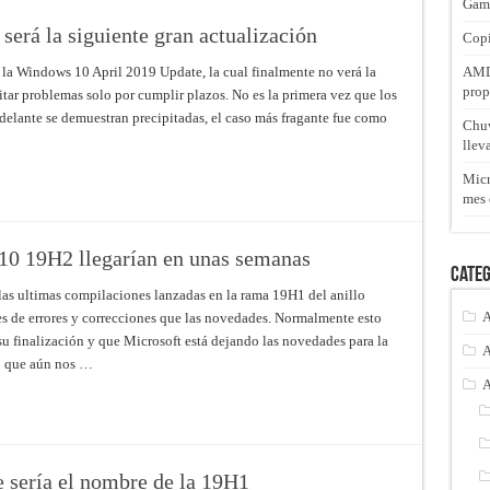
Gam
rá la siguiente gran actualización
Copi
 la Windows 10 April 2019 Update, la cual finalmente no verá la
AMD 
prop
itar problemas solo por cumplir plazos. No es la primera vez que los
lante se demuestran precipitadas, el caso más fragante fue como
Chuw
llev
Micr
mes 
10 19H2 llegarían en unas semanas
Categ
las ultimas compilaciones lanzadas en la rama 19H1 del anillo
A
es de errores y correcciones que las novedades. Normalmente esto
su finalización y que Microsoft está dejando las novedades para la
A
o que aún nos …
A
 sería el nombre de la 19H1